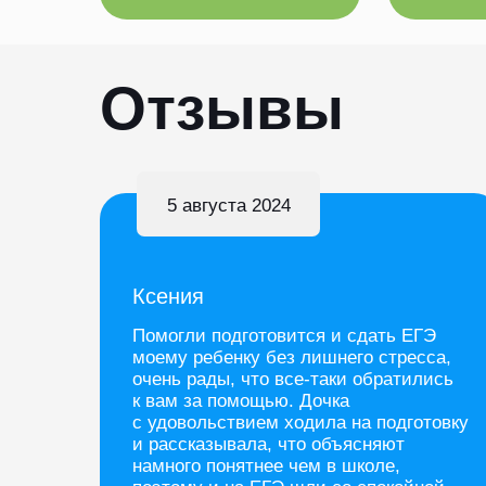
Отзывы
5 августа 2024
Ксения
Помогли подготовится и сдать ЕГЭ
моему ребенку без лишнего стресса,
очень рады, что все-таки обратились
к вам за помощью. Дочка
с удовольствием ходила на подготовку
и рассказывала, что объясняют
намного понятнее чем в школе,