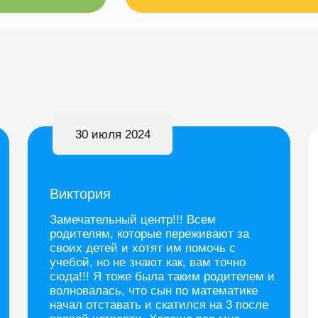
30 июля 2024
Виктория
Замечательный центр!!! Всем
родителям, которые переживают за
своих детей и хотят им помочь с
учебой, но не знают как, вам точно
сюда!!! Я тоже была таким родителем и
волновалась, что сын по математике
начал отставать и скатился на 3 после