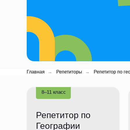
Главная
→
Репетиторы
→
Репетитор по ге
8–11 класс
Репетитор по
Географии