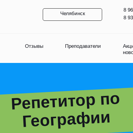
8 96
Челябинск
8 93
Отзывы
Преподаватели
Акц
нов
Репетитор по
Геогра
фии