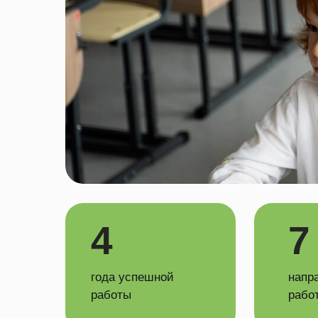
4
7
года успешной
напр
работы
рабо